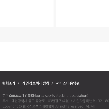
처음
협회소개
/
개인정보처리방침
/
서비스이용약관
한국스포츠스태킹협회(korea sports stacking association)
주소 : 대전광역시 중구 중앙로 109번길 7 (4층) / 사업자등록번호 : 321-80-00947
Copyright ©
한국스포츠스태킹협회
All rights reserved.
[ADM]