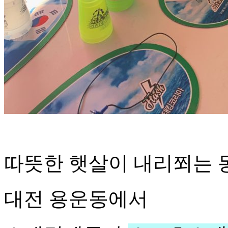
따뜻한 햇살이 내리쬐는 
대전 용운동에서