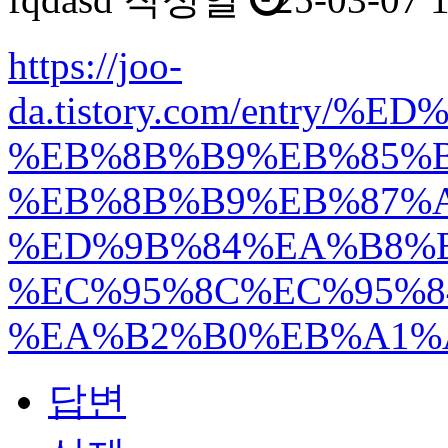
https://joo-
da.tistory.com/ent
%EB%8B%B9%EB%85%B
%EB%8B%B9%EB%87%A
%ED%9B%84%EA%B8%
%EC%95%8C%EC%95%8
%EA%B2%B0%EB%A1%
답변