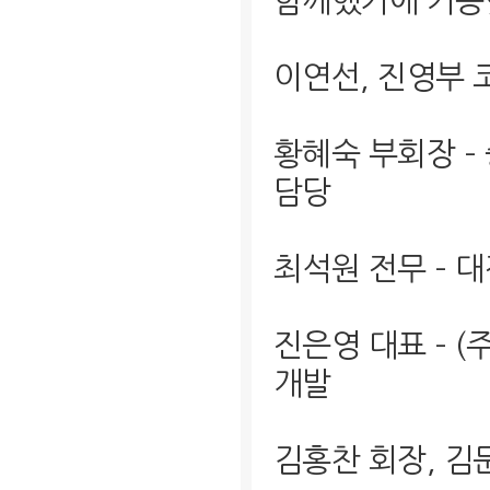
함께했기에 가능
이연선, 진영부 
황혜숙 부회장 –
담당
최석원 전무 –
진은영 대표 – 
개발
김홍찬 회장, 김