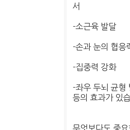
서
-소근육 발달
-손과 눈의 협응
-집중력 강화
-좌우 두뇌 균형
등의 효과가 있습
무엇보다도 중요한