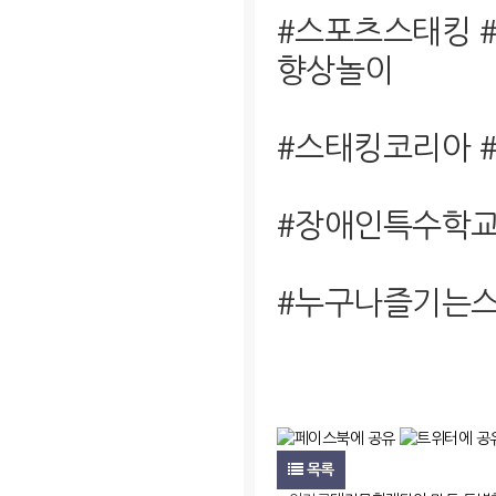
#스포츠스태킹 
향상놀이
#스태킹코리아 
#장애인특수학교
#누구나즐기는스
목록